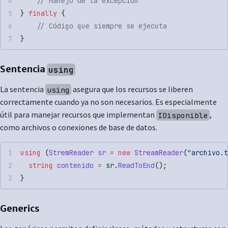
    // Manejo de la excepción
} 
finally
 {
    // Código que siempre se ejecuta
}
Sentencia
using
La sentencia
asegura que los recursos se liberen
using
correctamente cuando ya no son necesarios. Es especialmente
útil para manejar recursos que implementan
,
IDisponible
como archivos o conexiones de base de datos.
using
 (
StremReader
 sr
 =
 new
 StreamReader
(
"archivo.t
  string
 contenido
 =
 sr.
ReadToEnd
();
}
Generics