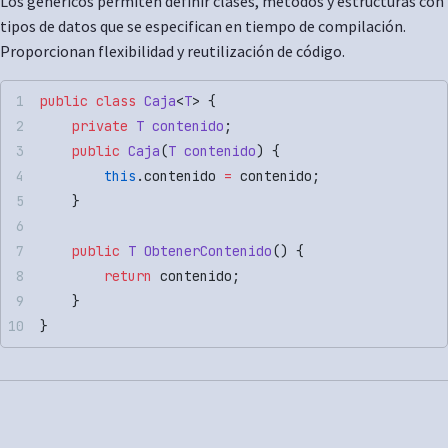
Los genéricos permiten definir clases, métodos y estructuras con
tipos de datos que se especifican en tiempo de compilación.
Proporcionan flexibilidad y reutilización de código.
public
 class
 Caja
<
T
> {
    private
 T
 contenido
;
    public
 Caja
(
T
 contenido
) {
        this
.contenido 
=
 contenido;
    }
    public
 T
 ObtenerContenido
() {
        return
 contenido;
    }
}