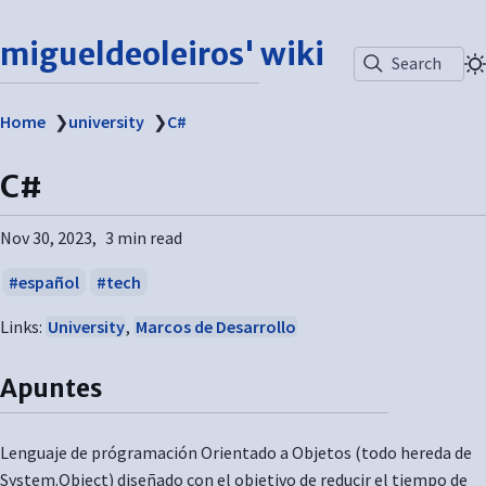
migueldeoleiros' wiki
Search
Home
❯
university
❯
C#
C#
Nov 30, 2023
3 min read
español
tech
Links:
University
,
Marcos de Desarrollo
Apuntes
Lenguaje de prógramación Orientado a Objetos (todo hereda de
System.Object) diseñado con el objetivo de reducir el tiempo de