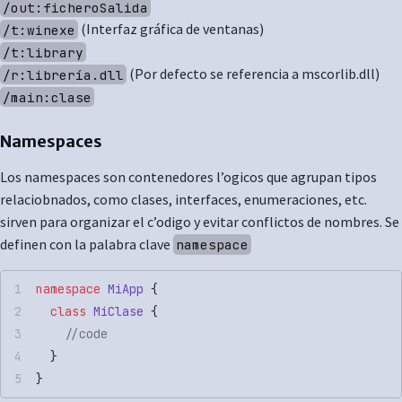
/out:ficheroSalida
(Interfaz gráfica de ventanas)
/t:winexe
/t:library
(Por defecto se referencia a mscorlib.dll)
/r:librería.dll
/main:clase
Namespaces
Los namespaces son contenedores l’ogicos que agrupan tipos
relaciobnados, como clases, interfaces, enumeraciones, etc.
sirven para organizar el c’odigo y evitar conflictos de nombres. Se
definen con la palabra clave
namespace
namespace
 MiApp
 {
  class
 MiClase
 {
    //code
  }
}