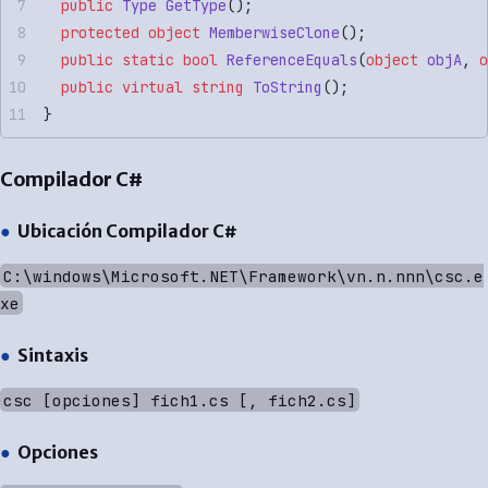
  public
 Type
 GetType
();
  protected
 object
 MemberwiseClone
();
  public
 static
 bool
 ReferenceEquals
(
object
 objA
, 
o
  public
 virtual
 string
 ToString
();
}
Compilador C#
Ubicación Compilador C#
C:\windows\Microsoft.NET\Framework\vn.n.nnn\csc.e
xe
Sintaxis
csc [opciones] fich1.cs [, fich2.cs]
Opciones