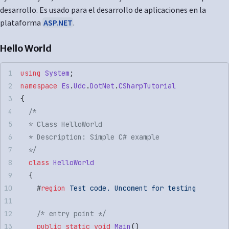
desarrollo. Es usado para el desarrollo de aplicaciones en la
plataforma
ASP.NET
.
Hello World
using
 System
;
namespace
 Es
.
Udc
.
DotNet
.
CSharpTutorial
{
  /*
  * Class HelloWorld
  * Description: Simple C# example
  */
  class
 HelloWorld
  {
    #
region
 Test code. Uncoment for testing
    /* entry point */
    public
 static
 void
 Main
()