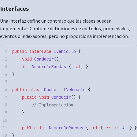
Interfaces
Una interfaz define un contrato que las clases pueden
implementar. Contiene definiciones de métodos, propiedades,
eventos o indexadores, pero no proporciona implementación.
public
 interface
 IVehiculo
 {
    void
 Conducir
();
    int
 NumeroDeRuedas
 { 
get
; }
}
public
 class
 Coche
 : 
IVehiculo
 {
    public
 void
 Conducir
() {
        // Implementación
    }
    public
 int
 NumeroDeRuedas
 { 
get
 { 
return
 4
; } }
}