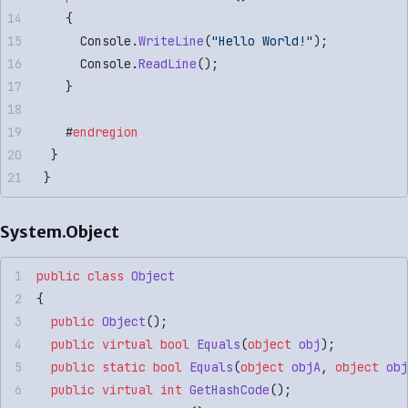
    {
      Console.
WriteLine
(
"Hello World!"
);
      Console.
ReadLine
();
    }
    #
endregion
  }
 }
System.Object
public
 class
 Object
{
  public
 Object
();
  public
 virtual
 bool
 Equals
(
object
 obj
);
  public
 static
 bool
 Equals
(
object
 objA
, 
object
 obj
  public
 virtual
 int
 GetHashCode
();