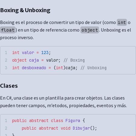
Boxing & Unboxing
Boxing es el proceso de convertir un tipo de valor (como
o
int
) en un tipo de referencia como
. Unboxing es el
float
object
proceso inverso.
int
 valor
 =
 123
;
object
 caja
 =
 valor; 
// Boxing
int
 desboxeado
 =
 (
int
)caja; 
// Unboxing
Clases
En C#, una clase es un plantilla para crear objetos. Las clases
pueden tener campos, m’etodos, propiedades, eventos y más.
public
 abstract
 class
 Figura
 {
    public
 abstract
 void
 Dibujar
();
}